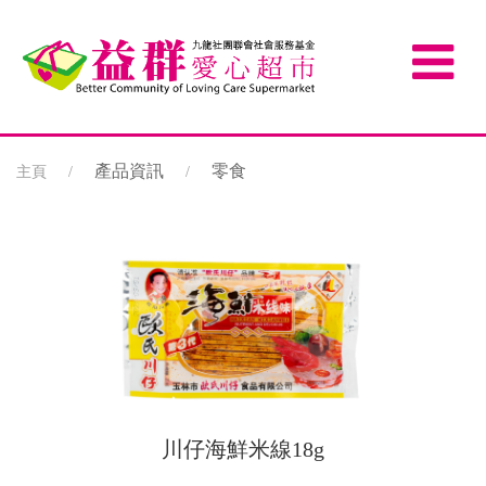
產品資訊
零食
主頁
川仔海鮮米線18g