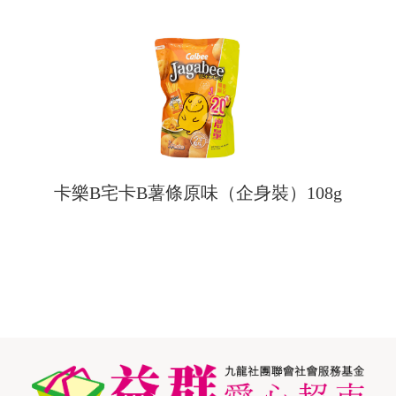
卡樂B宅卡B薯條原味（企身裝）108g