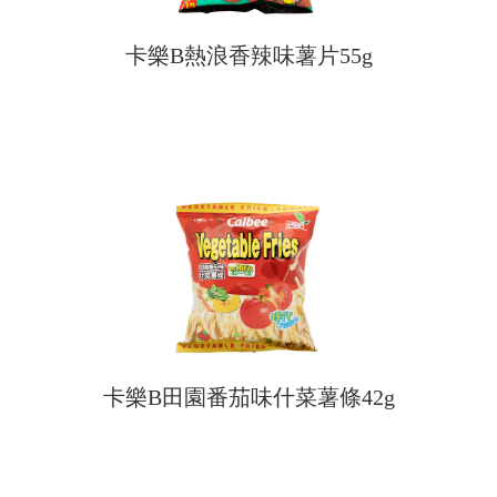
卡樂B熱浪香辣味薯片55g
卡樂B田園番茄味什菜薯條42g