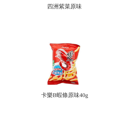
四洲紫菜原味
卡樂B蝦條原味40g