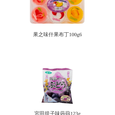
果之味什果布丁100g6
宮田提子味蒟蒻123g