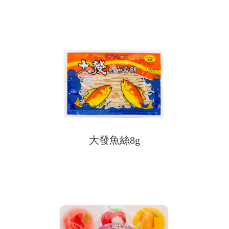
大發魚絲8g