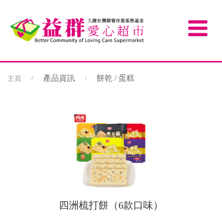
產品資訊
餅乾 / 蛋糕
主頁
四洲梳打餅（6款口味）