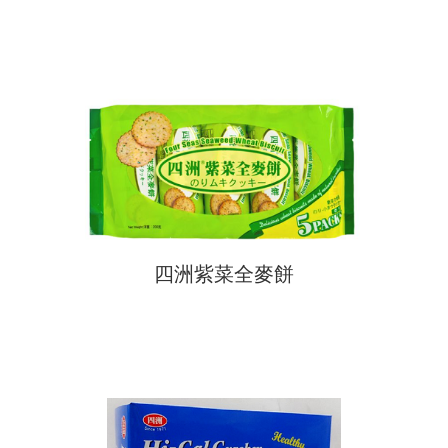
四洲紫菜全麥餅