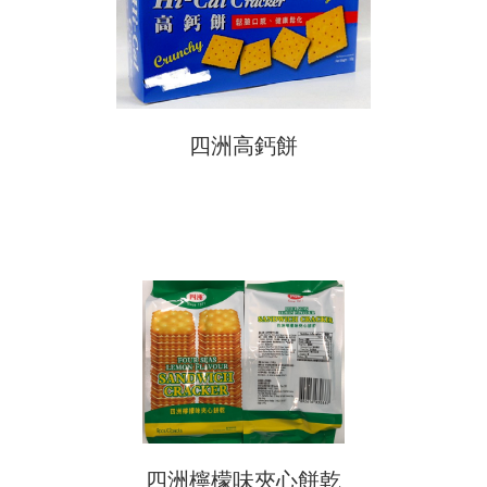
四洲高鈣餅
四洲檸檬味夾心餅乾