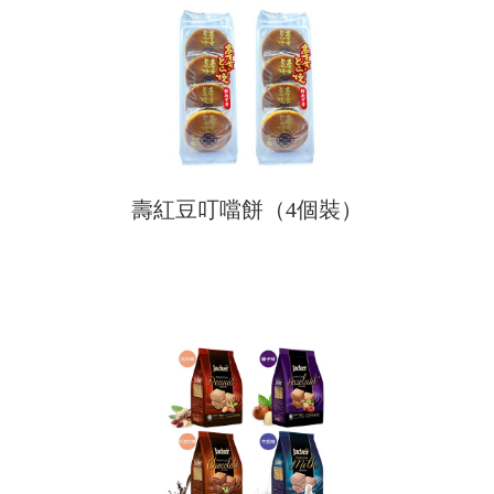
壽紅豆叮噹餅（4個裝）