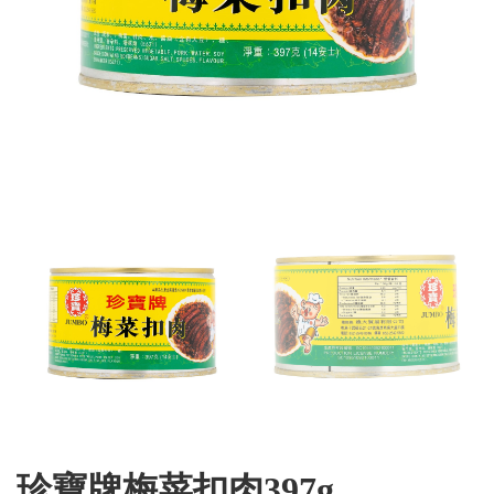
珍寶牌梅菜扣肉397g