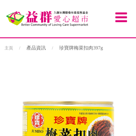
產品資訊
珍寶牌梅菜扣肉397g
主頁