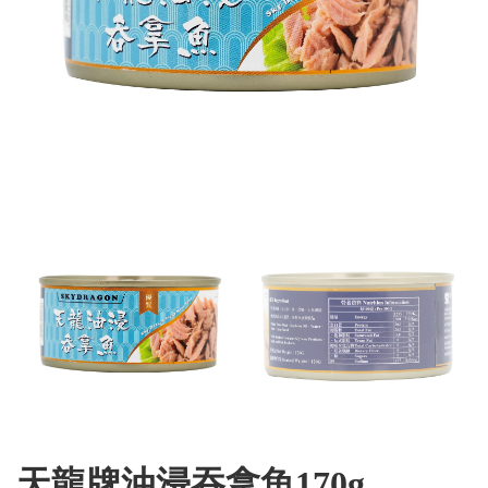
天龍牌油浸吞拿魚170g