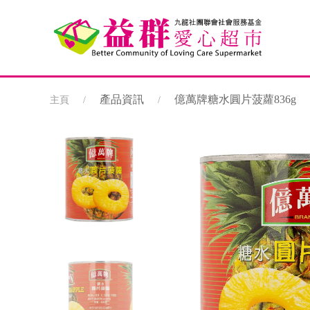
產品資訊
億萬牌糖水圓片菠蘿836g
主頁