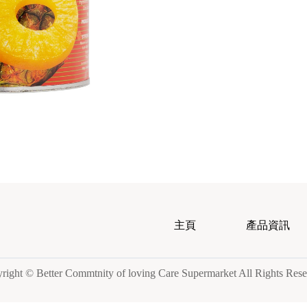
主頁
產品資訊
right © Better Commtnity of loving Care Supermarket All Rights Rese