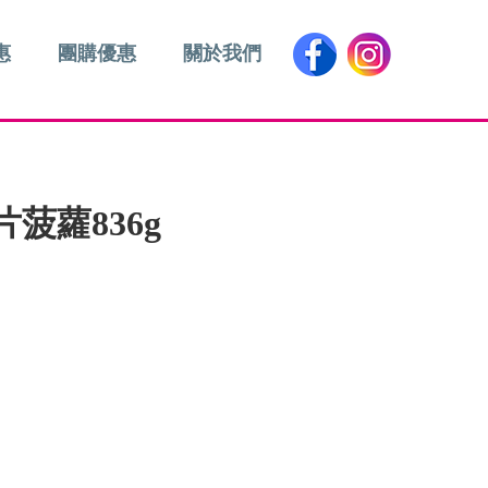
惠
團購優惠
關於我們
菠蘿836g