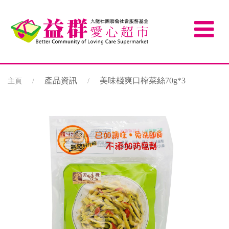
產品資訊
美味棧爽口榨菜絲70g*3
主頁