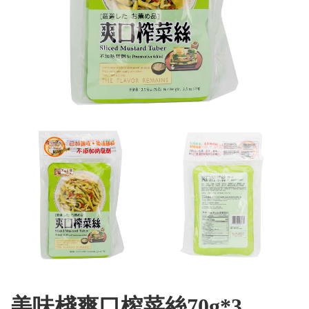
美味棧爽口榨菜絲70g*3