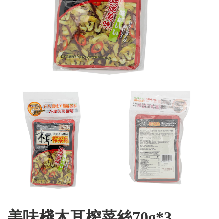
美味棧木耳榨菜絲70g*3