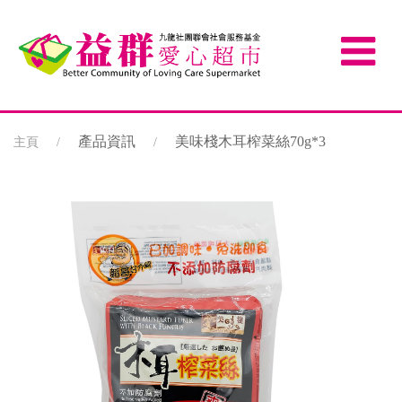
產品資訊
美味棧木耳榨菜絲70g*3
主頁